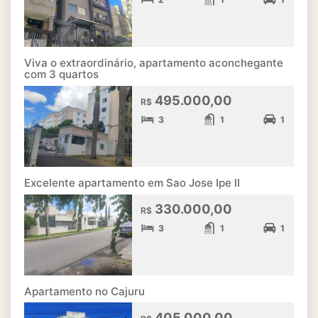
Viva o extraordinário, apartamento aconchegante
com 3 quartos
495.000,00
R$
3
1
1
Excelente apartamento em Sao Jose Ipe II
330.000,00
R$
3
1
1
Apartamento no Cajuru
405.000,00