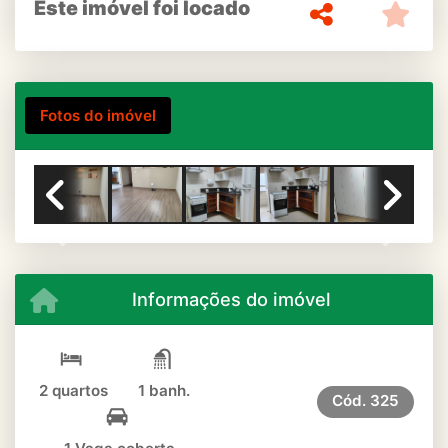
Este imóvel foi locado
Fotos do imóvel
Previous
Next
Informações do imóvel
2 quartos
1 banh.
Cód.
325