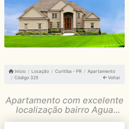
Início
Locação
Curitiba - PR
Apartamento
Código 325
Voltar
Apartamento com excelente
localização bairro Agua
Verde